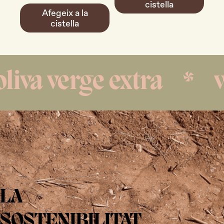
cistella
Afegeix a la
cistella
va verge extra
*
vi r
LA
SOSTENIBILITAT