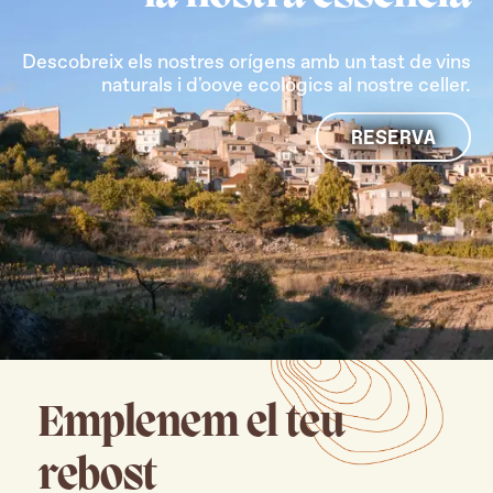
Descobreix els nostres orígens amb un tast de vins
naturals i d'oove ecològics al nostre celler.
RESERVA
Emplenem el teu
rebost