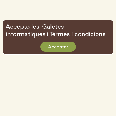
Accepto les
Galetes
informàtiques
i
Termes i condicions
Acceptar
hola@hericamps.cat
684 12 93 57
Camí les Planes, 1
43736 La Figuera
Nosaltres
Privacitat
Botiga
Política de cookies