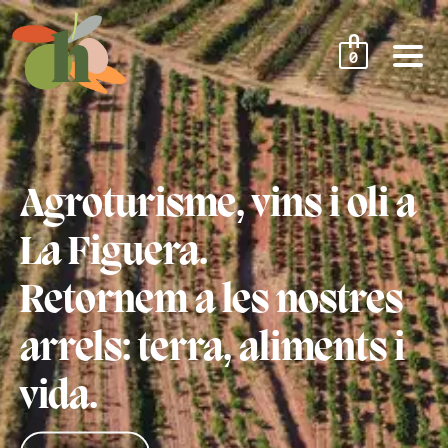
U
0
Agroturisme, vins i oli a
La Figuera.
Retornem a les nostres
arrels: terra, aliments i
vida.