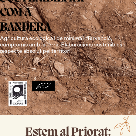
COM A
BANDERA
Agricultura ecològica i de mínima intervenció,
compromís amb la terra. Elaboracions sostenibles i
respecte absolut pel territori.
Estem al Priorat: